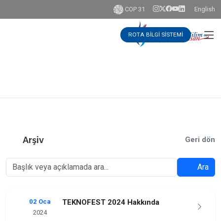
COP 31
English
ROTA BİLGİ SİSTEMİ
Arşiv
Geri dön
Ara
02 Oca
TEKNOFEST 2024 Hakkında
2024