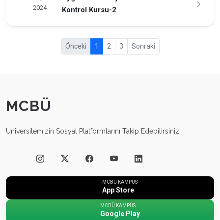
2024
Kontrol Kursu-2
Önceki
1
2
3
Sonraki
MCBÜ
Üniversitemizin Sosyal Platformlarını Takip Edebilirsiniz.
MCBÜ KAMPÜS
App Store
MCBÜ KAMPÜS
Google Play