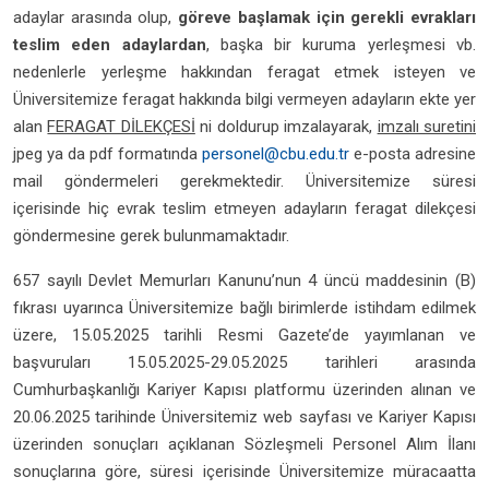
adaylar arasında olup,
göreve başlamak için gerekli evrakları
teslim eden adaylardan
, başka bir kuruma yerleşmesi vb.
nedenlerle yerleşme hakkından feragat etmek isteyen ve
Üniversitemize feragat hakkında bilgi vermeyen adayların ekte yer
alan
FERAGAT DİLEKÇESİ
ni doldurup imzalayarak,
imzalı suretini
jpeg ya da pdf formatında
personel@cbu.edu.tr
e-posta adresine
mail göndermeleri gerekmektedir. Üniversitemize süresi
içerisinde hiç evrak teslim etmeyen adayların feragat dilekçesi
göndermesine gerek bulunmamaktadır.
657 sayılı Devlet Memurları Kanunu’nun 4 üncü maddesinin (B)
fıkrası uyarınca Üniversitemize bağlı birimlerde istihdam edilmek
üzere, 15.05.2025 tarihli Resmi Gazete’de yayımlanan ve
başvuruları 15.05.2025-29.05.2025 tarihleri arasında
Cumhurbaşkanlığı Kariyer Kapısı platformu üzerinden alınan ve
20.06.2025 tarihinde Üniversitemiz web sayfası ve Kariyer Kapısı
üzerinden sonuçları açıklanan Sözleşmeli Personel Alım İlanı
sonuçlarına göre, süresi içerisinde Üniversitemize müracaatta