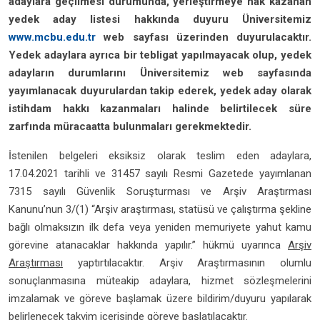
adaylara geçilmesi durumunda, yerleştirmeye hak kazanan
yedek aday listesi hakkında duyuru Üniversitemiz
www.mcbu.edu.tr
web sayfası üzerinden duyurulacaktır.
Yedek adaylara ayrıca bir tebligat yapılmayacak olup, yedek
adayların durumlarını Üniversitemiz web sayfasında
yayımlanacak duyurulardan takip ederek, yedek aday olarak
istihdam hakkı kazanmaları halinde belirtilecek süre
zarfında müracaatta bulunmaları gerekmektedir.
İstenilen belgeleri eksiksiz olarak teslim eden adaylara,
17.04.2021 tarihli ve 31457 sayılı Resmi Gazetede yayımlanan
7315 sayılı Güvenlik Soruşturması ve Arşiv Araştırması
Kanunu’nun 3/(1) “Arşiv araştırması, statüsü ve çalıştırma şekline
bağlı olmaksızın ilk defa veya yeniden memuriyete yahut kamu
görevine atanacaklar hakkında yapılır.” hükmü uyarınca
Arşiv
Araştırması
yaptırtılacaktır. Arşiv Araştırmasının olumlu
sonuçlanmasına müteakip adaylara, hizmet sözleşmelerini
imzalamak ve göreve başlamak üzere bildirim/duyuru yapılarak
belirlenecek takvim içerisinde göreve başlatılacaktır.