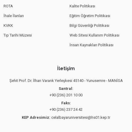
ROTA
Kalite Politikası
İhale İlanları
Eğitim Öğretim Politikası
KVKK
Bilgi Güvenliği Politikası
Tıp Tarihi Müzesi
Web Sitesi Kullanım Politikası
İnsan Kaynakları Politikası
İletişim
Şehit Prof. Dr. İlhan Varank Yerleşkesi 45140 - Yunusemre - MANİSA
Santral:
+90 (236) 201 10 00
Faks:
+90 (236) 237 24 42
KEP Adresimiz:
celalbayaruniversitesi@hs01.kep.tr