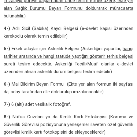
imzalayıp göreve başlamadan önce teslim etmek üzere, ekte yer
alan Sağlık Durumu Beyan Formunu doldurarak müracaatta
bulunabilir.)
4-)
Adli Sicil (Sabıka) Kaydı Belgesi (e-devlet kapısı üzerinden
karekodlu olarak temin edilebilir)
5-)
Erkek adaylar için Askerlik Belgesi (Askerliğini yapanlar,
hangi
tarihler arasında ve hangi statüde yaptığını gösterir terhis belgesi
sureti teslim edecektir. Askerliği Tecilli/Muaf olanlar e-devlet
üzerinden alınan askerlik durum belgesi teslim edebilir)
6-)
Mal Bildirim Beyan Formu
(Ekte yer alan formun iki sayfası
da, aday tarafından elle doldurulup imzalanacaktır)
7-)
6 (altı) adet vesikalık fotoğraf.
8-)
Nüfus Cüzdanı ya da Kimlik Kartı Fotokopisi (Koruma ve
Güvenlik Görevlisi pozisyonuna yerleşenler ilaveten özel güvenlik
görevlisi kimlik kartı fotokopisini de ekleyeceklerdir)