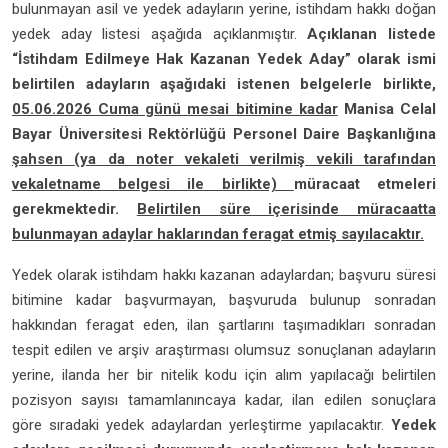
bulunmayan asil ve yedek adayların yerine, istihdam hakkı doğan
yedek aday listesi aşağıda açıklanmıştır.
Açıklanan listede
“İstihdam Edilmeye Hak Kazanan Yedek Aday” olarak ismi
belirtilen adayların aşağıdaki istenen belgelerle birlikte,
05.06.2026 Cuma günü mesai bitimine kadar
Manisa Celal
Bayar Üniversitesi Rektörlüğü Personel Daire Başkanlığına
şahsen (ya da noter vekaleti verilmiş vekili tarafından
vekaletname belgesi ile birlikte)
müracaat etmeleri
gerekmektedir.
Belirtilen süre içerisinde müracaatta
bulunmayan adaylar haklarından feragat etmiş sayılacaktır.
Yedek olarak istihdam hakkı kazanan adaylardan; başvuru süresi
bitimine kadar başvurmayan, başvuruda bulunup sonradan
hakkından feragat eden, ilan şartlarını taşımadıkları sonradan
tespit edilen ve arşiv araştırması olumsuz sonuçlanan adayların
yerine, ilanda her bir nitelik kodu için alım yapılacağı belirtilen
pozisyon sayısı tamamlanıncaya kadar, ilan edilen sonuçlara
göre sıradaki yedek adaylardan yerleştirme yapılacaktır.
Yedek