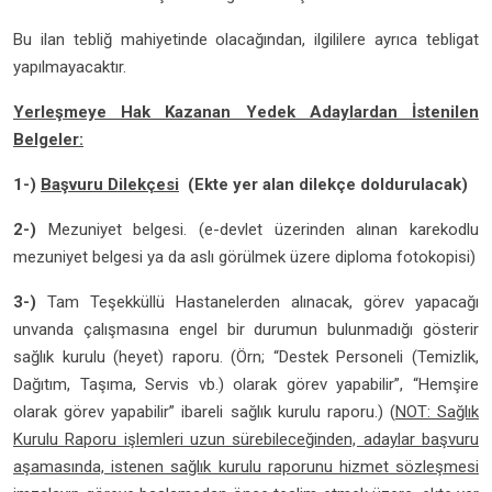
Bu ilan tebliğ mahiyetinde olacağından, ilgililere ayrıca tebligat
yapılmayacaktır.
Yerleşmeye Hak Kazanan Yedek Adaylardan İstenilen
Belgeler:
1-)
Başvuru Dilekçesi
(Ekte yer alan dilekçe doldurulacak)
2-)
Mezuniyet belgesi. (e-devlet üzerinden alınan karekodlu
mezuniyet belgesi ya da aslı görülmek üzere diploma fotokopisi)
3-)
Tam Teşekküllü Hastanelerden alınacak, görev yapacağı
unvanda çalışmasına engel bir durumun bulunmadığı gösterir
sağlık kurulu (heyet) raporu. (Örn; “Destek Personeli (Temizlik,
Dağıtım, Taşıma, Servis vb.) olarak görev yapabilir”, “Hemşire
olarak görev yapabilir” ibareli sağlık kurulu raporu.) (
NOT: Sağlık
Kurulu Raporu işlemleri uzun sürebileceğinden, adaylar başvuru
aşamasında, istenen sağlık kurulu raporunu hizmet sözleşmesi