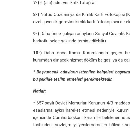
7-)
6 (altı) adet vesikalık fotoğraf.
8-)
Nüfus Cüzdanı ya da Kimlik Kartı Fotokopisi (K
özel güvenlik görevlisi kimlik kartı fotokopisini de e
9-)
Daha önce çalışan adayların Sosyal Güvenlik K
barkotlu belge şeklinde temin edilebilir)
10-)
Daha önce Kamu Kurumlarında geçen hizmet
kurumdan alınacak hizmet döküm belgesi ya da çalışt
* Başvuracak adayların istenilen belgeleri başvuru
bu şekilde teslim etmeleri gerekmektedir.
Notlar:
* 657 sayılı Devlet Memurları Kanunun 4/B maddesi
esaslarına aykırı hareket etmesi nedeniyle kuru
içerisinde Cumhurbaşkanı kararı ile belirlenen isti
tarihinden, sözleşmeyi yenilememeleri hâlinde sö