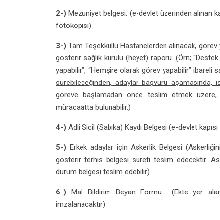
2-)
Mezuniyet belgesi. (e-devlet üzerinden alınan 
fotokopisi)
3-)
Tam Teşekküllü Hastanelerden alınacak, görev
gösterir sağlık kurulu (heyet) raporu. (Örn; “Destek
yapabilir”, “Hemşire olarak görev yapabilir” ibareli s
sürebileceğinden, adaylar başvuru aşamasında, i
göreve başlamadan önce teslim etmek üzere, 
müracaatta bulunabilir.)
4-)
Adli Sicil (Sabıka) Kaydı Belgesi (e-devlet kapısı
5-)
Erkek adaylar için Askerlik Belgesi (Askerliğin
gösterir terhis belgesi
sureti teslim edecektir. Ask
durum belgesi teslim edebilir)
6-)
Mal Bildirim Beyan Formu
(Ekte yer alan 
imzalanacaktır)