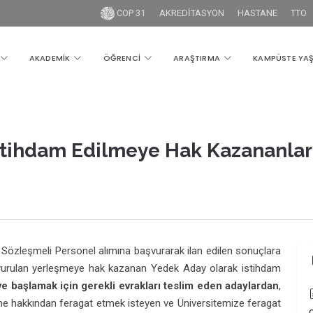
COP 31
AKREDİTASYON
HASTANE
TTO
AKADEMİK
ÖĞRENCİ
ARAŞTIRMA
KAMPÜSTE YA
ihdam Edilmeye Hak Kazananlar (1
B Sözleşmeli Personel alımına başvurarak ilan edilen sonuçlara
yurulan yerleşmeye hak kazanan Yedek Aday olarak istihdam
e başlamak için gerekli evrakları teslim eden adaylardan
,
me hakkından feragat etmek isteyen ve Üniversitemize feragat