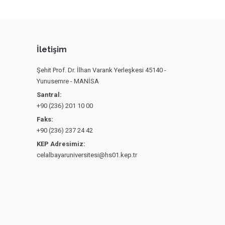
İletişim
Şehit Prof. Dr. İlhan Varank Yerleşkesi 45140 -
Yunusemre - MANİSA
Santral:
+90 (236) 201 10 00
Faks:
+90 (236) 237 24 42
KEP Adresimiz:
celalbayaruniversitesi@hs01.kep.tr