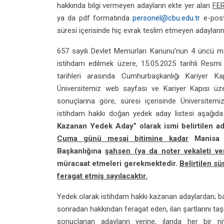
hakkında bilgi vermeyen adayların ekte yer alan
FE
ya da pdf formatında
personel@cbu.edu.tr
e-post
süresi içerisinde hiç evrak teslim etmeyen adaylar
657 sayılı Devlet Memurları Kanunu’nun 4 üncü mad
istihdam edilmek üzere, 15.05.2025 tarihli Resmi
tarihleri arasında Cumhurbaşkanlığı Kariyer K
Üniversitemiz web sayfası ve Kariyer Kapısı üze
sonuçlarına göre, süresi içerisinde Üniversitem
istihdam hakkı doğan yedek aday listesi aşağıda 
Kazanan Yedek Aday” olarak ismi belirtilen ada
Cuma günü mesai bitimine kadar
Manisa C
Başkanlığına
şahsen (ya da noter vekaleti veri
müracaat etmeleri gerekmektedir.
Belirtilen s
feragat etmiş sayılacaktır.
Yedek olarak istihdam hakkı kazanan adaylardan; b
sonradan hakkından feragat eden, ilan şartlarını ta
sonuçlanan adayların yerine, ilanda her bir nit