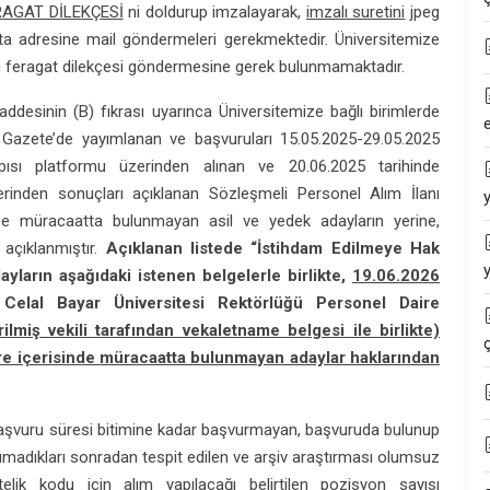
RAGAT DİLEKÇESİ
ni doldurup imzalayarak,
imzalı suretini
jpeg
a adresine mail göndermeleri gerekmektedir. Üniversitemize
ın feragat dilekçesi göndermesine gerek bulunmamaktadır.
desinin (B) fıkrası uyarınca Üniversitemize bağlı birimlerde
 Gazete’de yayımlanan ve başvuruları 15.05.2025-29.05.2025
apısı platformu üzerinden alınan ve 20.06.2025 tarihinde
rinden sonuçları açıklanan Sözleşmeli Personel Alım İlanı
ize müracaatta bulunmayan asil ve yedek adayların yerine,
açıklanmıştır.
Açıklanan listede “İstihdam Edilmeye Hak
yların aşağıdaki istenen belgelerle birlikte,
19.06.2026
elal Bayar Üniversitesi Rektörlüğü Personel Daire
lmiş vekili tarafından vekaletname belgesi ile birlikte)
ç
üre içerisinde müracaatta bulunmayan adaylar haklarından
aşvuru süresi bitimine kadar başvurmayan, başvuruda bulunup
şımadıkları sonradan tespit edilen ve arşiv araştırması olumsuz
elik kodu için alım yapılacağı belirtilen pozisyon sayısı