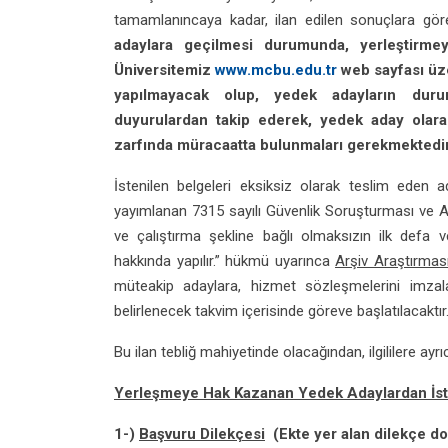
tamamlanıncaya kadar, ilan edilen sonuçlara göre
adaylara geçilmesi durumunda, yerleştirm
Üniversitemiz
www.mcbu.edu.tr
web sayfası üze
yapılmayacak olup, yedek adayların duru
duyurulardan takip ederek, yedek aday olarak
zarfında müracaatta bulunmaları gerekmektedir
İstenilen belgeleri eksiksiz olarak teslim eden 
yayımlanan 7315 sayılı Güvenlik Soruşturması ve A
ve çalıştırma şekline bağlı olmaksızın ilk def
hakkında yapılır.” hükmü uyarınca
Arşiv Araştırmas
müteakip adaylara, hizmet sözleşmelerini imza
belirlenecek takvim içerisinde göreve başlatılacaktır
Bu ilan tebliğ mahiyetinde olacağından, ilgililere ayrı
Yerleşmeye Hak Kazanan Yedek Adaylardan İste
1-)
Başvuru Dilekçesi
(Ekte yer alan dilekçe do