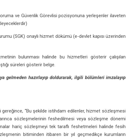
oruma ve Güvenlik Görevlisi pozisyonuna yerleşenler ilaveten
kleyeceklerdir)
urumu (SGK) onaylı hizmet dökümü (e-devlet kapısı üzerinden
inin bulunması halinde bu hizmetleri gösterir çalışılan
ığı süreleri gösterir belge.
ya gelmeden hazırlayıp doldurarak, ilgili bölümleri imzalayıp
 gereğince, “Bu şekilde istihdam edilenler, hizmet sözleşmesi
mlarınca sözleşmelerinin feshedilmesi veya sözleşme dönemi
snalar hariç sözleşmeyi tek taraflı feshetmeleri halinde fesih
zleşmenin bitiminden itibaren bir yıl geçmedikçe kurumların