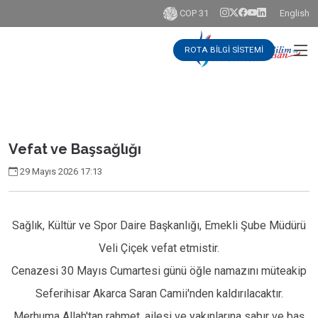
COP 31
English
ROTA BİLGİ SİSTEMİ
Vefat ve Başsağlığı
29 Mayıs 2026 17:13
Sağlık, Kültür ve Spor Daire Başkanlığı, Emekli Şube Müdürü
Veli Çiçek vefat etmistir.
Cenazesi 30 Mayıs Cumartesi günü öğle namazını müteakip
Seferihisar Akarca Saran Camii'nden kaldırılacaktır.
Merhuma Allah'tan rahmet, ailesi ve yakınlarına sabır ve baş