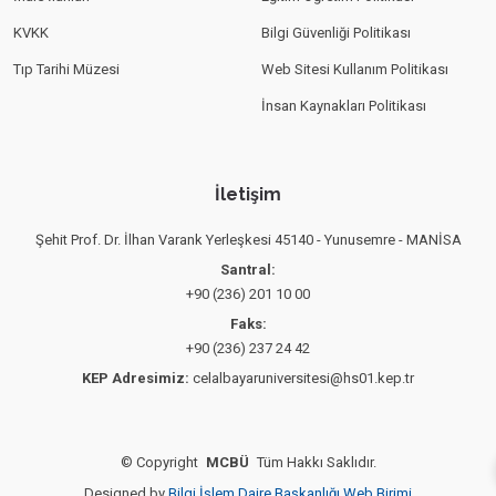
KVKK
Bilgi Güvenliği Politikası
Tıp Tarihi Müzesi
Web Sitesi Kullanım Politikası
İnsan Kaynakları Politikası
İletişim
Şehit Prof. Dr. İlhan Varank Yerleşkesi 45140 - Yunusemre - MANİSA
Santral:
+90 (236) 201 10 00
Faks:
+90 (236) 237 24 42
KEP Adresimiz:
celalbayaruniversitesi@hs01.kep.tr
©
Copyright
MCBÜ
Tüm Hakkı Saklıdır.
Designed by
Bilgi İşlem Daire Başkanlığı Web Birimi