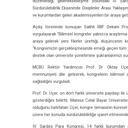
düzenlediği, gelenekselleşme yolundaki IV. Sar
Sürdürülebilirlik Ekseninde Disiplinler Arası Yaklaş
ve kurumlardan gelen akademisyenleri bir araya geti
Açılış töreninde konuşan Salihli İİBF Dekanı Pr
vurgulayarak "Bilimsel kongreler yalnızca araştırma so
araya gelerek yeni fikirler ürettiği, düşüncenin ko
“Kongremizin gerçekleşmesinde emeği geçen tüm pay
destek olan üniversite yönetimine şükranlarımızı s
MCBÜ Rektör Yardımcısı Prof. Dr. Oktay Üçe
memnuniyeti dile getirerek, kongrelerin bilimse
sağladığını vurguladı.
Prof. Dr. Üçer, on dört farklı üniversite paydaşı ile
gösterdiğini belirtti. Manisa Celal Bayar Üniversites
olduğunu hatırlatan Üçer, kongre temasının küresel 
üzere her konuda sürdürülebilirliğe işaret etmesinden d
IV. Sardes Para Kongresi, 14 farklı kurumdan ak