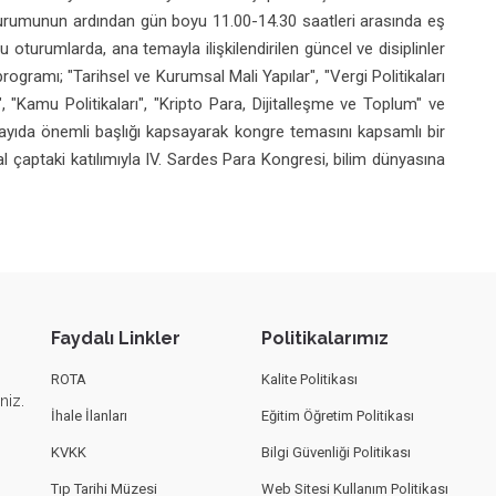
urumunun ardından gün boyu 11.00-14.30 saatleri arasında eş
 oturumlarda, ana temayla ilişkilendirilen güncel ve disiplinler
rogramı; "Tarihsel ve Kurumsal Mali Yapılar", "Vergi Politikaları
", "Kamu Politikaları", "Kripto Para, Dijitalleşme ve Toplum" ve
sayıda önemli başlığı kapsayarak kongre temasını kapsamlı bir
l çaptaki katılımıyla IV. Sardes Para Kongresi, bilim dünyasına
Faydalı Linkler
Politikalarımız
ROTA
Kalite Politikası
niz.
İhale İlanları
Eğitim Öğretim Politikası
KVKK
Bilgi Güvenliği Politikası
Tıp Tarihi Müzesi
Web Sitesi Kullanım Politikası