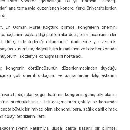
des Para Kongresi gerçekleşti. Bu yıl "Paranın Geleceği:
ımlar" ana temasıyla düzenlenen kongre, farklı üniversitelerden
rdi.
of. Dr. Osman Murat Koçtürk, bilimsel kongrelerin önemini
nuçlarının paylaşıldığı platformlar değil, bilim insanlarının bir
lektif şekilde ilerlediği ortamlardır.” ifadelerine yer vererek
daş kurumlara, değerli bilim insanlarına ve bize her konuda
unuyorum,” sözleriyle konuşmasını noktaladı.
r, kongrenin dördüncüsünün düzenlenmesinden duyduğu
l açıdan çok önemli olduğunu ve uzmanlardan bilgi aktarımı
 üniversite dışından yoğun katılımın kongrenin geniş etki alanını
i'nin sürdürülebilirlikle ilgili çalışmalarda çok iyi bir konumda
çapta büyük bir ihtiyaç olan ekonomi, para, sağlık dahil olmak
olayı tebriklerini iletti.
ademisyenin katılımıyla ulusal çapta başarılı bir bilimsel