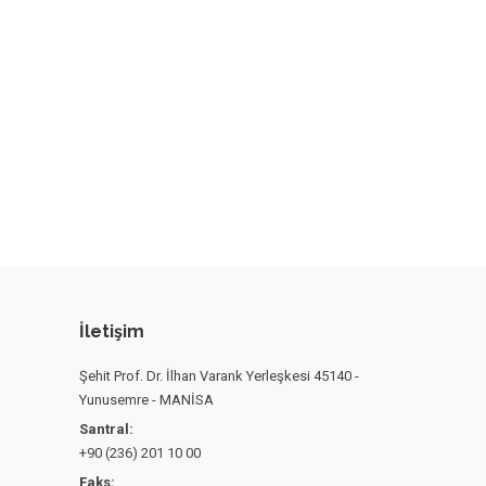
İletişim
Şehit Prof. Dr. İlhan Varank Yerleşkesi 45140 -
Yunusemre - MANİSA
Santral:
+90 (236) 201 10 00
Faks: