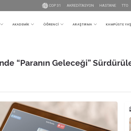
COP 31
AKREDİTASYON
HASTANE
TTO
AKADEMİK
ÖĞRENCİ
ARAŞTIRMA
KAMPÜSTE YA
’nde “Paranın Geleceği” Sürdürüle