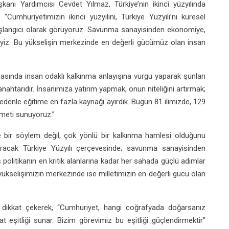
anı Yardımcısı Cevdet Yılmaz, Türkiye’nin ikinci yüzyılında
Cumhuriyetimizin ikinci yüzyılını, Türkiye Yüzyılı’nı küresel
şlangıcı olarak görüyoruz. Savunma sanayisinden ekonomiye,
deyiz. Bu yükselişin merkezinde en değerli gücümüz olan insan
ında insan odaklı kalkınma anlayışına vurgu yaparak şunları
anahtarıdır. İnsanımıza yatırım yapmak, onun niteliğini artırmak;
nedenle eğitime en fazla kaynağı ayırdık. Bugün 81 ilimizde, 129
zmeti sunuyoruz.”
 bir söylem değil, çok yönlü bir kalkınma hamlesi olduğunu
racak Türkiye Yüzyılı çerçevesinde; savunma sanayisinden
politikanın en kritik alanlarına kadar her sahada güçlü adımlar
kselişimizin merkezinde ise milletimizin en değerli gücü olan
e dikkat çekerek, “Cumhuriyet, hangi coğrafyada doğarsanız
t eşitliği sunar. Bizim görevimiz bu eşitliği güçlendirmektir”