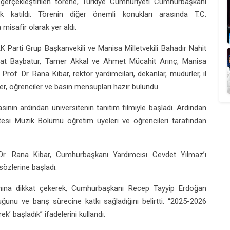
gerçekleştirilen törene, Türkiye Cumhuriyeti Cumhurbaşkanı
katıldı. Törenin diğer önemli konukları arasında T.C.
isafir olarak yer aldı.
 Parti Grup Başkanvekili ve Manisa Milletvekili Bahadır Nahit
 Murat Baybatur, Tamer Akkal ve Ahmet Mücahit Arınç, Manisa
of. Dr. Rana Kibar, rektör yardımcıları, dekanlar, müdürler, il
ler, öğrenciler ve basın mensupları hazır bulundu.
ının ardından üniversitenin tanıtım filmiyle başladı. Ardından
esi Müzik Bölümü öğretim üyeleri ve öğrencileri tarafından
 Dr. Rana Kibar, Cumhurbaşkanı Yardımcısı Cevdet Yılmaz’ı
sözlerine başladı.
ramına dikkat çekerek, Cumhurbaşkanı Recep Tayyip Erdoğan
uğunu ve barış sürecine katkı sağladığını belirtti. “2025-2026
k’ başladık” ifadelerini kullandı.