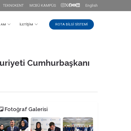
TEKNOKENT
MCBÜ KAMPÜS
English
ŞAM
İLETİŞİM
ROTA BİLGİ SİSTEMİ
huriyeti Cumhurbaşkanı
Fotoğraf Galerisi