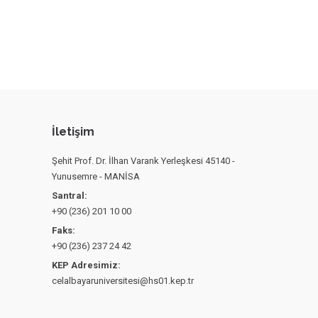
İletişim
Şehit Prof. Dr. İlhan Varank Yerleşkesi 45140 -
Yunusemre - MANİSA
Santral:
+90 (236) 201 10 00
Faks:
+90 (236) 237 24 42
KEP Adresimiz:
celalbayaruniversitesi@hs01.kep.tr