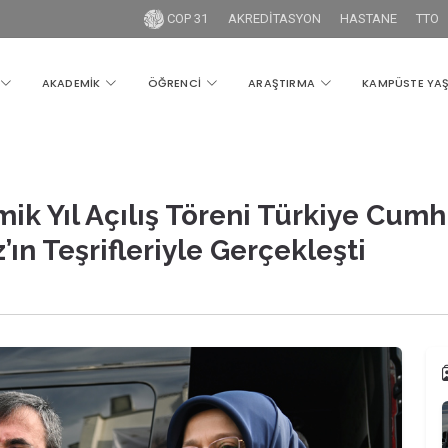
COP 31
AKREDİTASYON
HASTANE
TTO
AKADEMİK
ÖĞRENCİ
ARAŞTIRMA
KAMPÜSTE YA
 Yıl Açılış Töreni Türkiye Cum
ın Teşrifleriyle Gerçekleşti