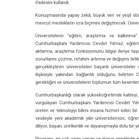
ifadesini kullandı.
Konuşmasında yapay zekâ, büyük veri ve yeşil dö
mevcut mesleklerin icra biçimini değiştirecek. Üni
Üniversitelerin “eğitim, araştırma ve kalkın
Cumhurbaşkanı Yardımcısı Cevdet Yılmaz, eğitim fo
aktarma, araştırma fonksiyonunu bilgiyi ileriye ta
sorunlarını çözme, refahını artırma ve değişimi teti
gerçekleştiren üniversiteleri başarılı üniversitel
ilişkisiyle yakından bağlantılı olduğunu belirten
gerektiğini ve üniversitelerin toplumun tüm kesimleri
Cumhurbaşkanlığı olarak yükseköğretimde kaliteyi, fır
vurgulayan Cumhurbaşkanı Yardımcısı Cevdet Yılmaz
üreten ve teknolojiyi bilimi insana hizmet eden bi
vesileyle yeni akademik yılın üniversitemize, öğre
diliyor; başarı, üretkenlik ve dayanışmayla dolu bir y
Program, en çok yayın yapan ve dünya genelinde en 