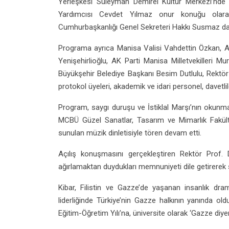
Yerleşkesi Süleyman Demirel Kültür Merkezi’nde 
Yardımcısı Cevdet Yılmaz onur konuğu olarak 
Cumhurbaşkanlığı Genel Sekreteri Hakkı Susmaz da m
Programa ayrıca Manisa Valisi Vahdettin Özkan, AK
Yenişehirlioğlu, AK Parti Manisa Milletvekilleri
Büyükşehir Belediye Başkanı Besim Dutlulu, Rektör Pr
protokol üyeleri, akademik ve idari personel, davetli
Program, saygı duruşu ve İstiklal Marşı’nın okunmas
MCBÜ Güzel Sanatlar, Tasarım ve Mimarlık Fakült
sunulan müzik dinletisiyle tören devam etti.
Açılış konuşmasını gerçekleştiren Rektör Prof.
ağırlamaktan duydukları memnuniyeti dile getirerek 
Kibar, Filistin ve Gazze’de yaşanan insanlık d
liderliğinde Türkiye’nin Gazze halkının yanında old
Eğitim-Öğretim Yılı’na, üniversite olarak ‘Gazze diyere