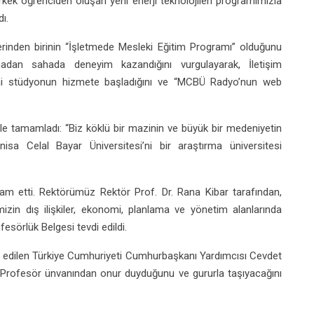
 erkek öğrenciden oluşan yeni enerji teknolojileri programımızla
ı.
erinden birinin “İşletmede Mesleki Eğitim Programı” olduğunu
madan sahada deneyim kazandığını vurgulayarak, İletişim
 yeni stüdyonun hizmete başladığını ve “MCBÜ Radyo’nun web
le tamamladı: “Biz köklü bir mazinin ve büyük bir medeniyetin
isa Celal Bayar Üniversitesi’ni bir araştırma üniversitesi
am etti. Rektörümüz Rektör Prof. Dr. Rana Kibar tarafından,
zin dış ilişkiler, ekonomi, planlama ve yönetim alanlarında
fesörlük Belgesi tevdi edildi.
t edilen Türkiye Cumhuriyeti Cumhurbaşkanı Yardımcısı Cevdet
ri Profesör ünvanından onur duyduğunu ve gururla taşıyacağını