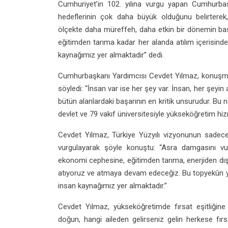
Cumhuriyet’in 102. yılına vurgu yapan Cumhurbaşk
hedeflerinin çok daha büyük olduğunu belirterek, “
ölçekte daha müreffeh, daha etkin bir dönemin ba
eğitimden tarıma kadar her alanda atılım içerisin
kaynağımız yer almaktadır” dedi.
Cumhurbaşkanı Yardımcısı Cevdet Yılmaz, konuşmas
söyledi: “İnsan var ise her şey var. İnsan, her şeyin 
bütün alanlardaki başarının en kritik unsurudur. Bu 
devlet ve 79 vakıf üniversitesiyle yükseköğretim hi
Cevdet Yılmaz, Türkiye Yüzyılı vizyonunun sadece
vurgulayarak şöyle konuştu: “Asra damgasını vu
ekonomi cephesine, eğitimden tarıma, enerjiden dış 
atıyoruz ve atmaya devam edeceğiz. Bu topyekûn yü
insan kaynağımız yer almaktadır.”
Cevdet Yılmaz, yükseköğretimde fırsat eşitliğin
doğun, hangi aileden gelirseniz gelin herkese fırsa