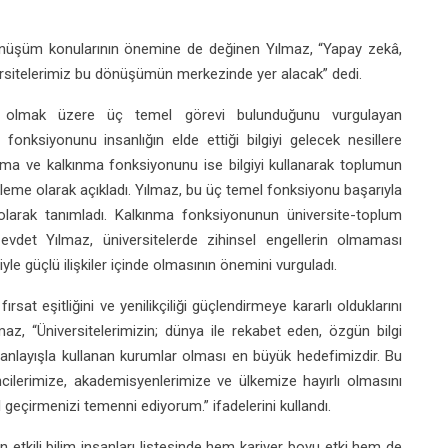
nüşüm konularının önemine de değinen Yılmaz, “Yapay zekâ,
versitelerimiz bu dönüşümün merkezinde yer alacak” dedi.
ma” olmak üzere üç temel görevi bulunduğunu vurgulayan
nksiyonunu insanlığın elde ettiği bilgiyi gelecek nesillere
şıma ve kalkınma fonksiyonunu ise bilgiyi kullanarak toplumun
kleme olarak açıkladı. Yılmaz, bu üç temel fonksiyonu başarıyla
er olarak tanımladı. Kalkınma fonksiyonunun üniversite-toplum
 Cevdet Yılmaz, üniversitelerde zihinsel engellerin olmaması
yle güçlü ilişkiler içinde olmasının önemini vurguladı.
sat eşitliğini ve yenilikçiliği güçlendirmeye kararlı olduklarını
, “Üniversitelerimizin; dünya ile rekabet eden, özgün bilgi
r anlayışla kullanan kurumlar olması en büyük hedefimizdir. Bu
ncilerimize, akademisyenlerimize ve ülkemize hayırlı olmasını
ıl geçirmenizi temenni ediyorum.” ifadelerini kullandı.
etkili bilim insanları listesinde hem kariyer boyu etki hem de