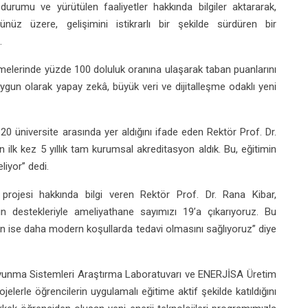
durumu ve yürütülen faaliyetler hakkında bilgiler aktararak,
nüz üzere, gelişimini istikrarlı bir şekilde sürdüren bir
.
rmelerinde yüzde 100 doluluk oranına ulaşarak taban puanlarını
ygun olarak yapay zekâ, büyük veri ve dijitalleşme odaklı yeni
 20 üniversite arasında yer aldığını ifade eden Rektör Prof. Dr.
 ilk kez 5 yıllık tam kurumsal akreditasyon aldık. Bu, eğitimin
liyor” dedi.
projesi hakkında bilgi veren Rektör Prof. Dr. Rana Kibar,
ın destekleriyle ameliyathane sayımızı 19’a çıkarıyoruz. Bu
ın ise daha modern koşullarda tedavi olmasını sağlıyoruz” diye
Savunma Sistemleri Araştırma Laboratuvarı ve ENERJİSA Üretim
ojelerle öğrencilerin uygulamalı eğitime aktif şekilde katıldığını