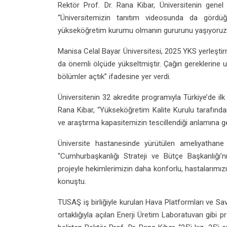
Rektör Prof. Dr. Rana Kibar, Üniversitenin genel 
“Üniversitemizin tanıtım videosunda da gördüğü
yükseköğretim kurumu olmanın gururunu yaşıyoruz
Manisa Celal Bayar Üniversitesi, 2025 YKS yerleşti
da önemli ölçüde yükseltmiştir. Çağın gereklerine u
bölümler açtık” ifadesine yer verdi.
Üniversitenin 32 akredite programıyla Türkiye’de ilk
Rana Kibar, “Yükseköğretim Kalite Kurulu tarafından
ve araştırma kapasitemizin tescillendiği anlamına ge
Üniversite hastanesinde yürütülen ameliyathane 
“Cumhurbaşkanlığı Strateji ve Bütçe Başkanlığı’n
projeyle hekimlerimizin daha konforlu, hastalarımız
konuştu.
TUSAŞ iş birliğiyle kurulan Hava Platformları ve 
ortaklığıyla açılan Enerji Üretim Laboratuvarı gibi pr