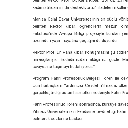
belirten Rektör Prof. Dr. Rana Kibar, “25’i kız, 25’i
kadın istihdamını da destekliyoruz” ifadelerini kulland
Manisa Celal Bayar Üniversitesi’nin en güçlü yönl
belirten Rektör Kibar, öğrencilerin mezun ol
Fakültesi’nde Avrupa Birliği projesiyle kurulan
üzerinden yayın hayatına geçtiğini de duyurdu.
Rektör Prof. Dr. Rana Kibar, konuşmasını şu sözler
mirasçılarıyız. Ecdadımızdan aldığımız güçle Man
seviyesine taşımayı hedefliyoruz.”
Program, Fahri Profesörlük Belgesi Töreni ile dev
Cumhurbaşkanı Yardımcısı Cevdet Yılmaz’a, ülkemi
gerçekleştirdiği üstün hizmetleri nedeniyle Fahri Pro
Fahri Profesörlük Töreni sonrasında, kürsüye dave
Yılmaz, Üniversitemizin kendisine tevdi ettiği Fah
belirterek sözlerine başladı.