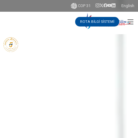
COP 31
English
ROTA BİLGİ SİSTEMİ