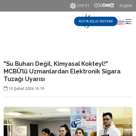
COP 31
English
ROTA BİLGİ SİSTEMİ
"Su Buharı Değil, Kimyasal Kokteyl!"
MCBÜ’lü Uzmanlardan Elektronik Sigara
Tuzağı Uyarısı
10 Şubat 2026 16:19