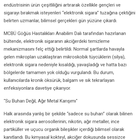
endüstrisinin ürün çeşitliliğini artırarak özellikle gençleri ve
sigarayı bırakmak isteyenleri “elektronik sigara” tuzağına çektiğini
belirten uzmanlar, bilimsel gerçekleri gün yüzüne çıkardı.
MCBÜ Göğüs Hastalıkları Anabilim Dalı tarafından hazırlanan
bültende, elektronik sigaranın akciğerdeki temizleme
mekanizmasını felç ettiği belirtildi. Normal şartlarda havayla
gelen mikropları uzaklaştıran mikroskobik tüycüklerin (silya),
elektronik sigara nedeniyle kısaldığı, yavaşladığı ve hatta bazı
bölgelerde tamamen yok olduğu vurgulandı. Bu durum,
kullanıcılarda kronik öksürük, balgam ve sık tekrarlayan
enfeksiyonlara davetiye çıkarıyor.
"Su Buharı Değil, Ağır Metal Karışımı"
Halk arasında yanlış bir şekilde “sadece su buharı” olarak bilinen
elektronik sigara aerosollerinin; nikotin, ağır metaller, ince
partiküller ve uçucu organik bileşikler içerdiği bilimsel olarak
kanıtlandı. Bu kimyasal kokteyl, akciğer dokusunda sessizce