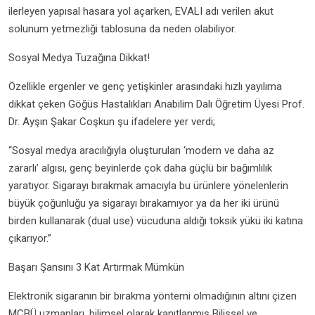
ilerleyen yapısal hasara yol açarken, EVALI adı verilen akut
solunum yetmezliği tablosuna da neden olabiliyor.
Sosyal Medya Tuzağına Dikkat!
Özellikle ergenler ve genç yetişkinler arasındaki hızlı yayılıma
dikkat çeken Göğüs Hastalıkları Anabilim Dalı Öğretim Üyesi Prof.
Dr. Ayşın Şakar Coşkun şu ifadelere yer verdi;
“Sosyal medya aracılığıyla oluşturulan ‘modern ve daha az
zararlı’ algısı, genç beyinlerde çok daha güçlü bir bağımlılık
yaratıyor. Sigarayı bırakmak amacıyla bu ürünlere yönelenlerin
büyük çoğunluğu ya sigarayı bırakamıyor ya da her iki ürünü
birden kullanarak (dual use) vücuduna aldığı toksik yükü iki katına
çıkarıyor.”
Başarı Şansını 3 Kat Artırmak Mümkün
Elektronik sigaranın bir bırakma yöntemi olmadığının altını çizen
MCBÜ uzmanları, bilimsel olarak kanıtlanmış Bilişsel ve